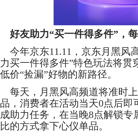
好友助力
“
买
一件
得
多件
”，
每
今年京东11.11，京东月黑风
力买一件得多件”特色玩法将贯
低价“捡漏”好物的新路径。
每天，月黑风高频道将准时上
品，消费者在活动当天0点后即
成助力任务，在当晚8点解锁专
比的方式拿下心仪单品。