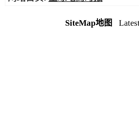
SiteMap地图
Latest