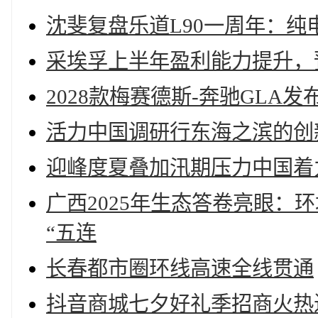
沈斐复盘乐道L90一周年：
采埃孚上半年盈利能力提升，
2028款梅赛德斯-奔驰GL
活力中国调研行东海之滨的创
迎峰度夏叠加汛期压力中国着
广西2025年生态答卷亮眼：
“五连
长春都市圈环线高速全线贯通
抖音商城七夕好礼季招商火热