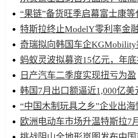
“果链”备货旺季启幕富士康
特斯拉终止ModelY零利率
奇瑞拟向韩国车企KGMobility
蚂蚁灵波拟募资15亿元，年
日产汽车二季度实现扭亏为盈
韩国7月出口额逼近1,000亿
“中国木制玩具之乡”企业出
欧洲电动车市场升温特斯拉7
挑战阴山全地形岚图发布中国